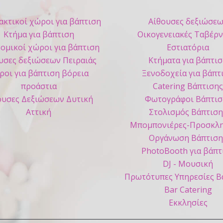
ακτικοί χώροι για βάπτιση
Αίθουσες δεξιώσε
Κτήμα για βάπτιση
Οικογενειακές Ταβέρν
ομικοί χώροι για βάπτιση
Εστιατόρια
υσες δεξιώσεων Πειραιάς
Κτήματα για βάπτι
ροι για βάπτιση βόρεια
Ξενοδοχεία για βάπτ
προάστια
Catering Βάπτιση
ουσες Δεξιώσεων Δυτική
Φωτογράφοι Βάπτισ
Αττική
Στολισμός Βάπτιση
Μπομπονιέρες-Προσκλη
Οργάνωση Βάπτιση
PhotoBooth για βάπτ
DJ - Μουσική
Πρωτότυπες Υπηρεσίες Β
Bar Catering
Εκκλησίες