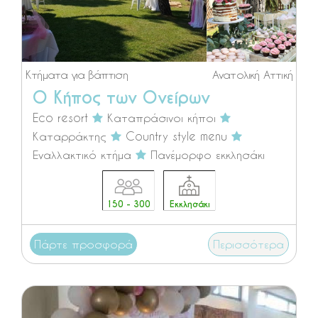
Κτήματα για βάπτιση
Ανατολική Αττική
Ο Κήπος των Ονείρων
Eco resort
Καταπράσινοι κήποι
Καταρράκτης
Country style menu
Εναλλακτικό κτήμα
Πανέμορφο εκκλησάκι
150 - 300
Εκκλησάκι
Πάρτε προσφορά
Περισσότερα