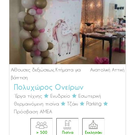
Αίθουσες δεξιώσεων
,
Κτήματα για
Ανατολική Αττική
βάπτιση
Πολυχώρος Ονείρων
Έργα τέχνης
Ενυδρείο
Εσωτερική
θερμαινόμενη πισίνα
Τζάκι
Parking
Πρόσβαση ΑΜΕΑ
> 500
Πισίνα
Εκκλησάκι