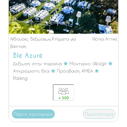
Αίθουσες δεξιώσεων
,
Κτήματα για
Νότια Αττική
βάπτιση
Ble Azure
Δεξίωση στην παραλία
Μοντέρνο design
Απεριόριστη θέα
Πρόσβαση ΑΜΕΑ
Parking
> 500
Πάρτε προσφορά
Περισσότερα