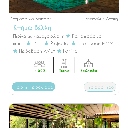
Κτήματα για βάπτιση
Ανατολική Αττική
Κτήμα Βέλλη
Πισίνα με ναυαγοσώστη
Καταπράσινοι
κήποι
Τζάκι
Projector
Πρόσβαση ΜΜΜ
Πρόσβαση ΑΜΕΑ
Parking
> 500
Πισίνα
Εκκλησάκι
Πάρτε προσφορά
Περισσότερα