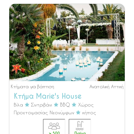
Κτήματα για βάπτιση
Ανατολική Αττική
Κτήμα Marie's House
Βίλα
Σιντριβάνι
BBQ
Χώρος
Προετοιμασίας Νεονύμφων
κήπος
> 500
Πισίνα