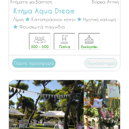
Κτήματα για βάπτιση
Βόρεια Αττική
Κτήμα Aqua Dream
Λίμνη
Καταπράσινοι κήποι
Ηχητική κάλυψη
Φουσκωτά παιχνίδια
300 - 500
Πισίνα
Εκκλησάκι
Πάρτε προσφορά
Περισσότερα