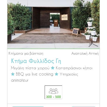
Κτήματα για βάπτιση
Ανατολική Αττική
Κτήμα Φυλλίδος Γη
Μεγάλη πίστα χορού
Καταπράσινοι κήποι
BBQ για live cooking
Υπηρεσίες
animateur
300 - 500