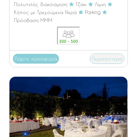
Πολυτελής διακόσμηση
Τζάκι
Λίμνη
Κήπος με Τρεχούμενα Νερά
Parking
Πρόσβαση ΜΜΜ
300 - 500
Πάρτε προσφορά
Περισσότερα