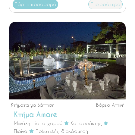
Πάρτε προσφορά
Περισσότερα
Κτήματα για βάπτιση
Βόρεια Αττική
Κτήμα Amare
Μεγάλη πίστα χορού
Καταρράκτης
Πισίνα
Πολυτελής διακόσμηση