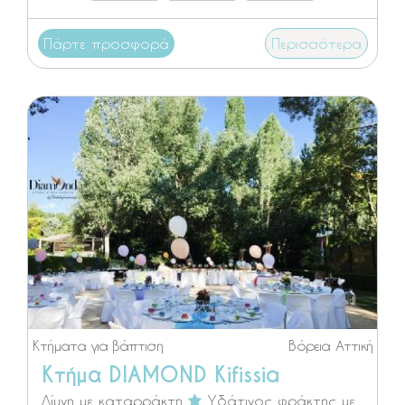
Πάρτε προσφορά
Περισσότερα
Κτήματα για βάπτιση
Βόρεια Αττική
Κτήμα DIAMOND Kifissia
Λίμνη με καταρράκτη
Υδάτινος φράκτης με