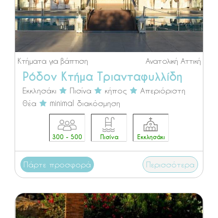
Κτήματα για βάπτιση
Ανατολική Αττική
Ρόδον Κτήμα Τριανταφυλλίδη
Εκκλησάκι
Πισίνα
κήπος
Απεριόριστη
θέα
minimal διακόσμηση
300 - 500
Πισίνα
Εκκλησάκι
Πάρτε προσφορά
Περισσότερα