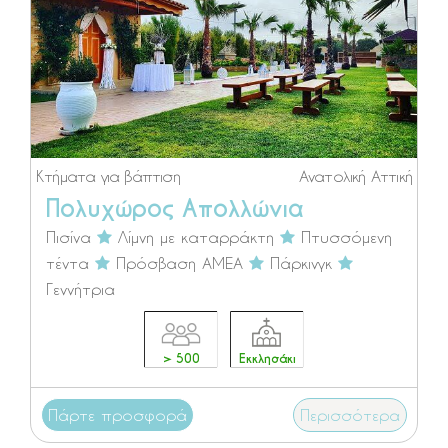
Κτήματα για βάπτιση
Ανατολική Αττική
Πολυχώρος Απολλώνια
Πισίνα
Λίμνη με καταρράκτη
Πτυσσόμενη
τέντα
Πρόσβαση ΑΜΕΑ
Πάρκινγκ
Γεννήτρια
> 500
Εκκλησάκι
Πάρτε προσφορά
Περισσότερα