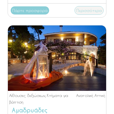
Πάρτε προσφορά
Περισσότερα
Αίθουσες δεξιώσεων
,
Κτήματα για
Ανατολική Αττική
βάπτιση
Αμαδρυάδες