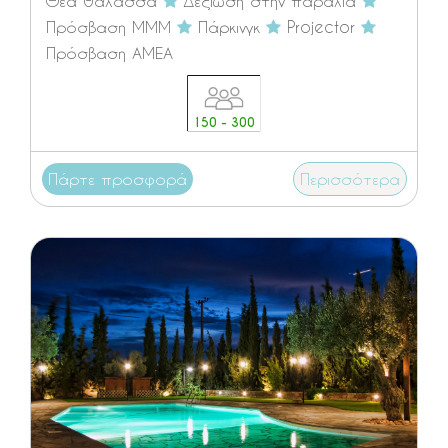
Θέα θάλασσα
Δεξίωση στην παραλία
Πρόσβαση ΜΜΜ
Πάρκινγκ
Projector
Πρόσβαση ΑΜΕΑ
150 - 300
Πάρτε προσφορά
Περισσότερα