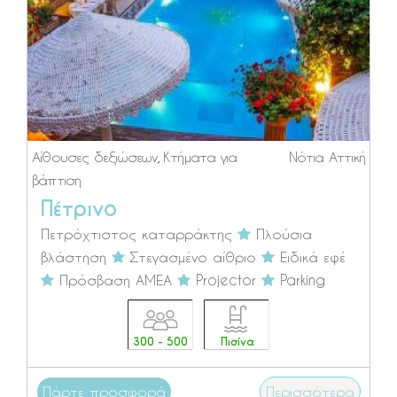
Αίθουσες δεξιώσεων
,
Κτήματα για
Νότια Αττική
βάπτιση
Πέτρινο
Πετρόχτιστος καταρράκτης
Πλούσια
βλάστηση
Στεγασμένο αίθριο
Ειδικά εφέ
Πρόσβαση ΑΜΕΑ
Projector
Parking
300 - 500
Πισίνα
Πάρτε προσφορά
Περισσότερα