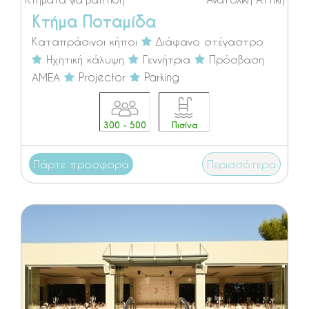
Κτήμα Ποταμίδα
Καταπράσινοι κήποι
Διάφανο στέγαστρο
Ηχητική κάλυψη
Γεννήτρια
Πρόσβαση
ΑΜΕΑ
Projector
Parking
300 - 500
Πισίνα
Πάρτε προσφορά
Περισσότερα