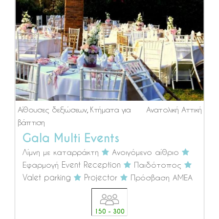
Αίθουσες δεξιώσεων
,
Κτήματα για
Ανατολική Αττική
βάπτιση
Gala Multi Events
Λίμνη με καταρράκτη
Ανοιγόμενο αίθριο
Εφαρμογή Event Reception
Παιδότοπος
Valet parking
Projector
Πρόσβαση ΑΜΕΑ
150 - 300