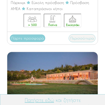
Πάρκινγκ
Εύκολη πρόσβαση
Πρόσβαση
ΑΜΕΑ
Καταπράσινοι κήποι
> 500
Πισίνα
Εκκλησάκι
Πάρτε προσφορά
Περισσότερα
Πατήστε εδώ
και ζητήστε