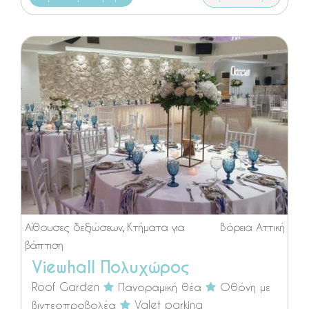
Αίθουσες δεξιώσεων
,
Κτήματα για
Βόρεια Αττική
βάπτιση
Viewhall Πολυχώρος
Roof Garden
Πανοραμική θέα
Οθόνη με
βιντεοπροβολέα
Valet parking