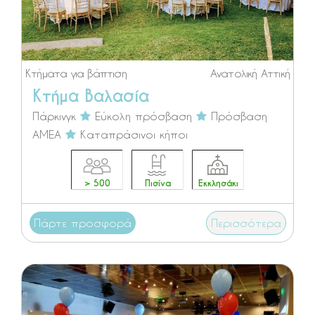
Κτήματα για βάπτιση
Ανατολική Αττική
Κτήμα Βαλασία
Πάρκινγκ
Εύκολη πρόσβαση
Πρόσβαση
ΑΜΕΑ
Καταπράσινοι κήποι
> 500
Πισίνα
Εκκλησάκι
Πάρτε προσφορά
Περισσότερα