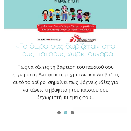
Θα γίνω νονά! Πώς θα διαλέξω τα
«Το δώρο σας δωρίζεται» από
Οι υποχρεώσεις του νονού και
τους Γιατρούς χωρίς σύνορα
βαπτιστικά;
της νονάς
Πως να κάνεις τη βάφτιση του παιδιού σου
ξεχωριστή! Αν έφτασες μέχρι εδώ και διαβάζεις
αυτό το άρθρο, σημαίνει πως ψάχνεις ιδέες για
να κάνεις τη βάφτιση του παιδιού σου
ξεχωριστή. Κι εμείς σου...