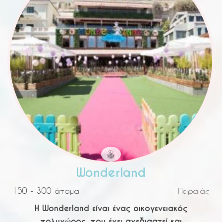
Wonderland
ή
150 - 300 άτομα
Πειραιάς
Η Wonderland είναι ένας οικογενειακός
πολυχώρος, που έχει σχεδιαστεί και