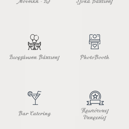
Μουσική - DJ
Γλυκά Βάπτισης
Διοργάνωση Βάπτισης
PhotoBooth
Πρωτότυπες
Bar Catering
Υπηρεσίες