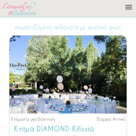
κλιματιζόμενη αίθουσα με φυσικό φως
Κτήματα για βάπτιση
Βόρεια Αττική
Κτήμα DIAMOND Kifissia