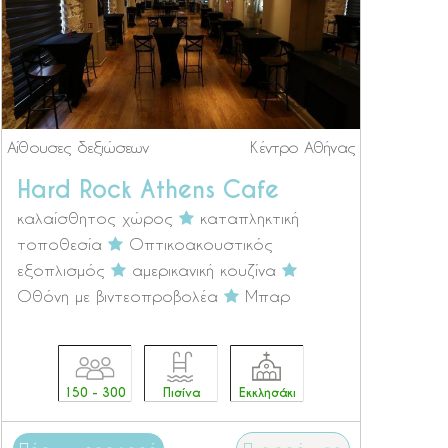
Αίθουσες δεξιώσεων
Κέντρο Αθήνας
Hard Rock Athens Cafe
καλαίσθητος χώρος
καταπληκτική
τοποθεσία
Οπτικοακουστικός
εξοπλισμός
αμερικανική κουζίνα
Οθόνη με βιντεοπροβολέα
Μπαρ
150 - 300
Πισίνα
Εκκλησάκι