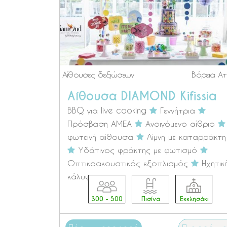
Αίθουσες δεξιώσεων
Βόρεια Ατ
Αίθουσα DIAMOND Kifissia
BBQ για live cooking
Γεννήτρια
Πρόσβαση ΑΜΕΑ
Ανοιγόμενο αίθριο
φωτεινή αίθουσα
Λίμνη με καταρράκτη
Υδάτινος φράκτης με φωτισμό
Οπτικοακουστικός εξοπλισμός
Ηχητικ
κάλυψη
300 - 500
Πισίνα
Εκκλησάκι