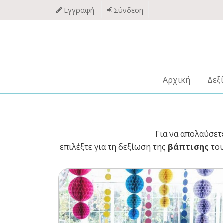
Παράκαμψη
Εγγραφή
Σύνδεση
προς
το
κυρίως
περιεχόμενο
Αρχική
Δεξ
Για να απολαύσετ
επιλέξτε για τη δεξίωση της
βάπτισης
του