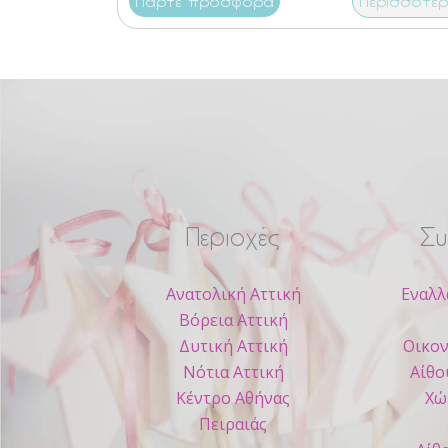
Πάρτε προσφορά
Περισσότε
Περιοχές
Συ
Ανατολική Αττική
Εναλλ
Βόρεια Αττική
Δυτική Αττική
Οικον
Νότια Αττική
Αίθο
Κέντρο Αθήνας
Χώ
Πειραιάς