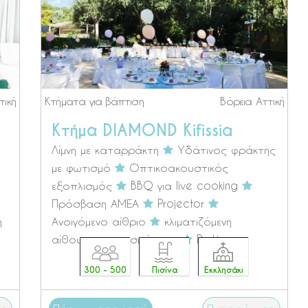
τική
Κτήματα για βάπτιση
Βόρεια Αττική
Κτήμα DIAMOND Kifissia
Λίμνη με καταρράκτη
Υδάτινος φράκτης
με φωτισμό
Οπτικοακουστικός
εξοπλισμός
BBQ για live cooking
Πρόσβαση ΑΜΕΑ
Projector
ή
Ανοιγόμενο αίθριο
κλιματιζόμενη
αίθουσα με φυσικό φως
Parking
300 - 500
Πισίνα
Εκκλησάκι