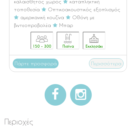
καλαίσθητος χώρος
καταπληκτική
τοποθεσία
Οπτικοακουστικός εξοπλισμός
αμερικανική κουζίνα
Οθόνη με
βιντεοπροβολέα
Μπαρ
150 - 300
Πισίνα
Εκκλησάκι
Πάρτε προσφορά
Περισσότερα
Περιοχές