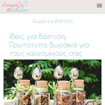
δώρα για βάπτιση
Ιδέες για Βάπτιση:
Πρωτότυπα δωράκια για
τους καλεσμένους σας