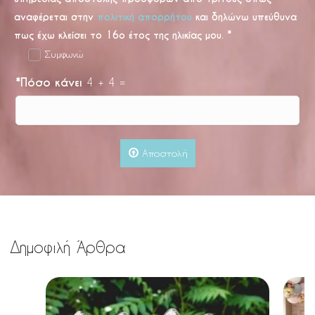
αναφέρεται στην
πολιτική απορρήτου
και δηλώνω υπεύθυνα
πως έχω κλείσει το 16ο έτος της ηλικίας μου.
*
Συμφωνώ
*
Πόσο κάνει
4 + 4 =
Αποστολή
Δημοφιλή Άρθρα