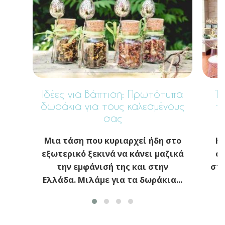
Ιδέες για Βάπτιση: Πρωτότυπα
Το
δωράκια για τους καλεσμένους
π
σας
Μια τάση που κυριαρχεί ήδη στο
Η 
εξωτερικό ξεκινά να κάνει μαζικά
απ
την εμφάνισή της και στην
στη
Ελλάδα. Μιλάμε για τα δωράκια...