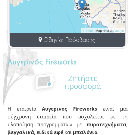
Leaflet
| Map data ©
Google
Οδηγίες Πρόσβασης
Αυγερινός Fireworks
Ζητήστε
προσφορά
Η εταιρεία
Αυγερινός Fireworks
είναι μια
σύγχρονη εταιρεία που ασχολείται με τη
υλοποίηση προγραμμάτων με
πυροτεχνήματα
,
βεγγαλικά
,
ειδικά εφέ
και
μπαλόνια
.