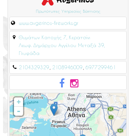
Πρωτότυπες Υπηρεσίες Βάπτισης
www.avgerinos-fireworks.gr
Θυμάτων Κατοχής 7, Κερατσίνι
Λεωφ. Δημάρχου Αγγέλου Μεταξά 39,
Γλυφάδα
2104329329
2108946009
6977299461
+
-