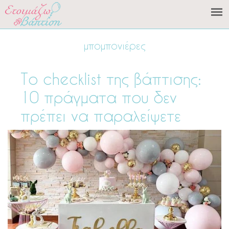
μπομπονιέρες
Το checklist της βάπτισης:
10 πράγματα που δεν
πρέπει να παραλείψετε