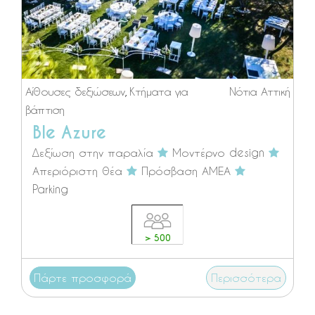
Αίθουσες δεξιώσεων
,
Κτήματα για
Νότια Αττική
βάπτιση
Ble Azure
Δεξίωση στην παραλία
Μοντέρνο design
Απεριόριστη θέα
Πρόσβαση ΑΜΕΑ
Parking
> 500
Πάρτε προσφορά
Περισσότερα