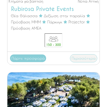
Κτήματα για βάπτιση
Νότια Αττική
Rubirosa Private Events
Θέα θάλασσα
Δεξίωση στην παραλία
Πρόσβαση ΜΜΜ
Πάρκινγκ
Projector
Πρόσβαση ΑΜΕΑ
150 - 300
Πάρτε προσφορά
Περισσότερα