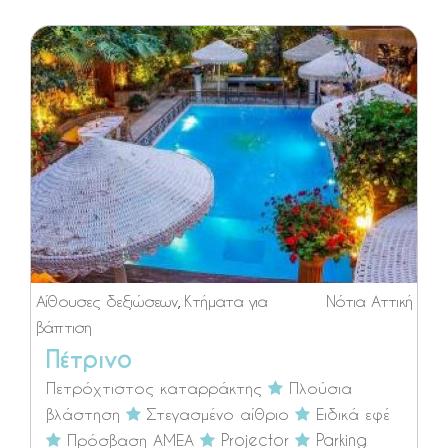
Αίθουσες δεξιώσεων
,
Κτήματα για
Νότια Αττική
βάπτιση
Πέτρινο
Πετρόχτιστος καταρράκτης
Πλούσια
βλάστηση
Στεγασμένο αίθριο
Ειδικά εφέ
Πρόσβαση ΑΜΕΑ
Projector
Parking