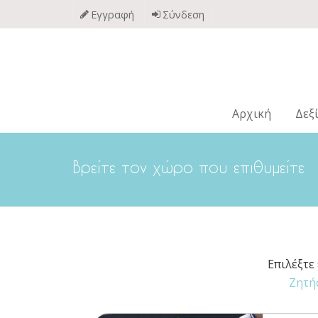
Παράκαμψη
Εγγραφή
Σύνδεση
προς
το
κυρίως
περιεχόμενο
Αρχική
Δεξ
Βρείτε τον χώρο που επιθυμείτε
Επιλέξτε
Ζητή