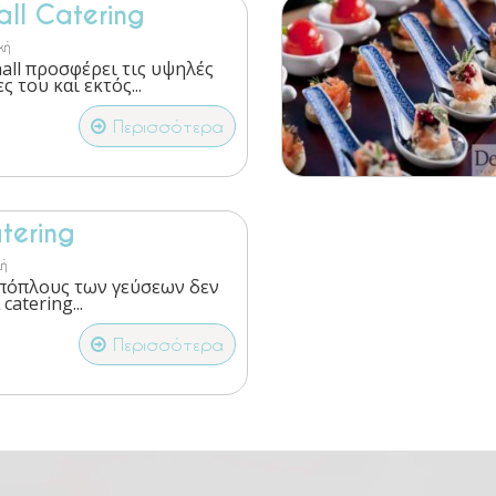
all Catering
κή
all προσφέρει τις υψηλές
 του και εκτός...
Περισσότερα
tering
ή
απόπλους των γεύσεων δεν
catering...
Περισσότερα