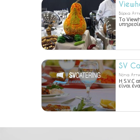
Viewh
Βόρεια Αττι
Το Viewh
υπηρεσίες
SV Ca
Νότια Αττικ
Η S.V.C 
είναι ένα 