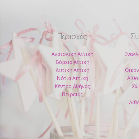
Περιοχές
Συ
Ανατολική Αττική
Εναλλ
Βόρεια Αττική
Δυτική Αττική
Οικον
Νότια Αττική
Αίθο
Κέντρο Αθήνας
Χώ
Πειραιάς
Αίθ