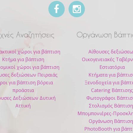
χνές Αναζητήσεις
Οργάνωση Βάπτι
ακτικοί χώροι για βάπτιση
Αίθουσες δεξιώσε
Κτήμα για βάπτιση
Οικογενειακές Ταβέρν
ομικοί χώροι για βάπτιση
Εστιατόρια
υσες δεξιώσεων Πειραιάς
Κτήματα για βάπτι
ροι για βάπτιση βόρεια
Ξενοδοχεία για βάπτ
προάστια
Catering Βάπτιση
ουσες Δεξιώσεων Δυτική
Φωτογράφοι Βάπτισ
Αττική
Στολισμός Βάπτιση
Μπομπονιέρες-Προσκλη
Οργάνωση Βάπτιση
PhotoBooth για βάπτ