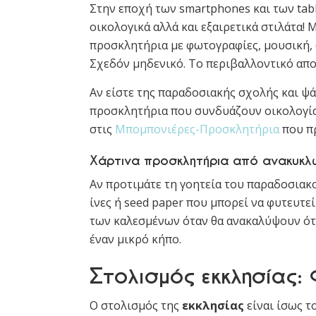
Στην εποχή των smartphones και των tabl
οικολογικά αλλά και εξαιρετικά στιλάτα! 
προσκλητήρια με φωτογραφίες, μουσική, α
Σχεδόν μηδενικό. Το περιβαλλοντικό απ
Αν είστε της παραδοσιακής σχολής και ψά
προσκλητήρια που συνδυάζουν οικολογία 
στις
Μπομπονιέρες-Προσκλητήρια
που πρ
Χάρτινα προσκλητήρια από ανακυκλω
Αν προτιμάτε τη γοητεία του παραδοσιακ
ίνες ή seed paper που μπορεί να φυτευτεί
των καλεσμένων όταν θα ανακαλύψουν ότι
έναν μικρό κήπο.
Στολισμός εκκλησίας:
Ο στολισμός της
εκκλησίας
είναι ίσως τ