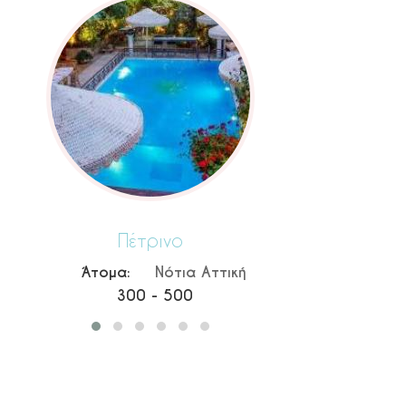
Ble Azure
Ago
Άτομα:
Νότια Αττική
Άτομα
> 500
1