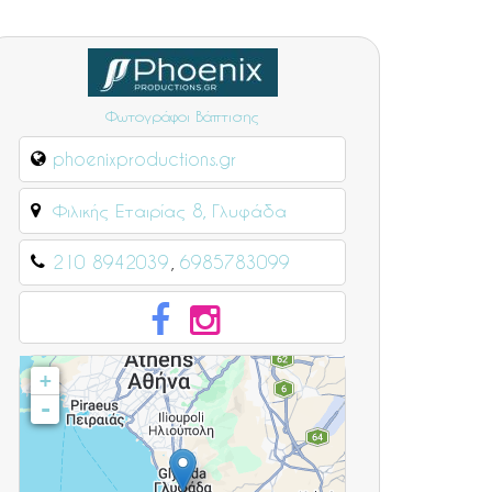
Φωτογράφοι Βάπτισης
phoenixproductions.gr
Φιλικής Εταιρίας 8, Γλυφάδα
210 8942039
6985783099
+
-