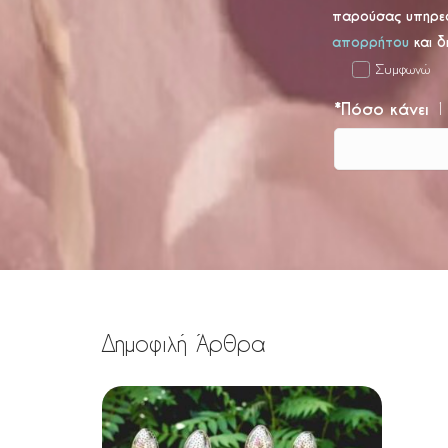
παρούσας υπηρε
απορρήτου
και δ
Συμφωνώ
*
Πόσο κάνει
1
Δημοφιλή Άρθρα