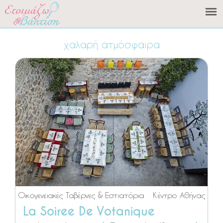
χαλαρή ατμόσφαιρα
Οικογενειακές Ταβέρνες & Εστιατόρια
Κέντρο Αθήνας
La Soiree De Votanique