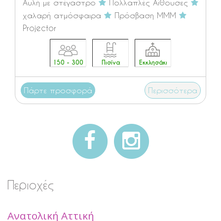
Αυλή με στέγαστρο
Πολλαπλές Αίθουσες
χαλαρή ατμόσφαιρα
Πρόσβαση ΜΜΜ
Projector
150 - 300
Πισίνα
Εκκλησάκι
Πάρτε προσφορά
Περισσότερα
Περιοχές
Ανατολική Αττική