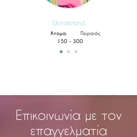
Wonderland
Ισ
Άτομα:
Πειραιάς
Άτ
150 - 300
Επικοινωνία με τον
επαγγελματία