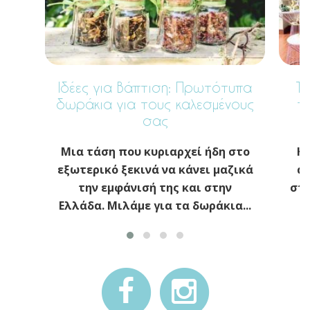
Ιδέες για Βάπτιση: Πρωτότυπα
Το
δωράκια για τους καλεσμένους
π
σας
Μια τάση που κυριαρχεί ήδη στο
Η 
εξωτερικό ξεκινά να κάνει μαζικά
απ
την εμφάνισή της και στην
στη
Ελλάδα. Μιλάμε για τα δωράκια...