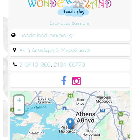
Στολισμός Βάπτισης
wonderland-peiraias.gr
Ακτή Δηλαβέρη 5, Μικρολίμανο
2104101800
2104100770
+
-