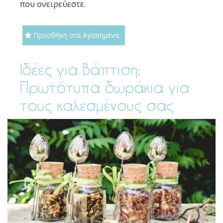
που ονειρεύεστε.
Προσθήκη στα Αγαπημένα
Ιδέες για Βάπτιση:
Πρωτότυπα δωράκια για
τους καλεσμένους σας