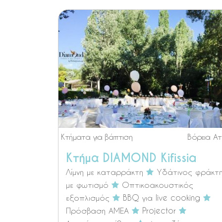
Κτήματα για βάπτιση
Βόρεια Ατ
Κτήμα DIAMOND Kifissia
Λίμνη με καταρράκτη
Υδάτινος φράκτ
με φωτισμό
Οπτικοακουστικός
εξοπλισμός
BBQ για live cooking
Πρόσβαση ΑΜΕΑ
Projector