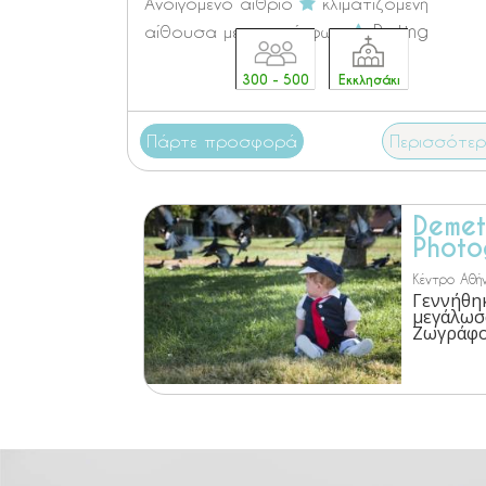
Ανοιγόμενο αίθριο
κλιματιζόμενη
αίθουσα με φυσικό φως
Parking
300 - 500
Εκκλησάκι
Πάρτε προσφορά
Περισσότε
Demet
Photo
Κέντρο Αθή
Γεννήθηκ
μεγάλωσ
Ζωγράφου