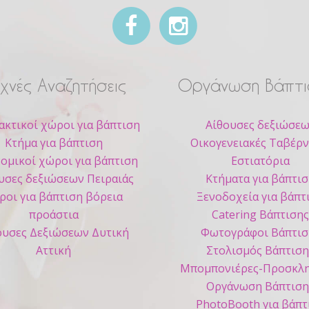
χνές Αναζητήσεις
Οργάνωση Βάπτι
ακτικοί χώροι για βάπτιση
Αίθουσες δεξιώσε
Κτήμα για βάπτιση
Οικογενειακές Ταβέρν
ομικοί χώροι για βάπτιση
Εστιατόρια
υσες δεξιώσεων Πειραιάς
Κτήματα για βάπτι
ροι για βάπτιση βόρεια
Ξενοδοχεία για βάπτ
προάστια
Catering Βάπτιση
ουσες Δεξιώσεων Δυτική
Φωτογράφοι Βάπτισ
Αττική
Στολισμός Βάπτιση
Μπομπονιέρες-Προσκλη
Οργάνωση Βάπτιση
PhotoBooth για βάπτ