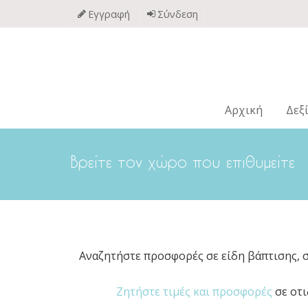
Παράκαμψη
Εγγραφή
Σύνδεση
προς
το
κυρίως
περιεχόμενο
Αρχική
Δεξ
Βρείτε τον χώρο που επιθυμείτε
Αναζητήστε προσφορές σε είδη βάπτισης, 
Ζητήστε τιμές και προσφορές
σε οτι