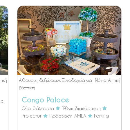
τική
Αίθουσες δεξιώσεων
,
Ξενοδοχεία για
Νότια Αττική
βάπτιση
Congo Palace
ης
Θέα θάλασσα
Έθνικ διακόσμηση
Projector
Πρόσβαση ΑΜΕΑ
Parking